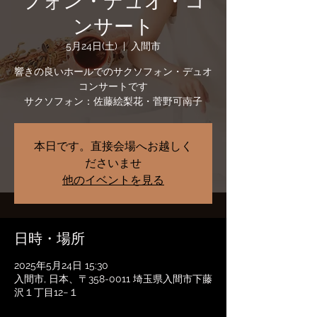
フォン・デュオ・コ
ンサート
5月24日(土)
  |  
入間市
響きの良いホールでのサクソフォン・デュオ
コンサートです
サクソフォン：佐藤絵梨花・菅野可南子
本日です。直接会場へお越しく
ださいませ
他のイベントを見る
日時・場所
2025年5月24日 15:30
入間市, 日本、〒358-0011 埼玉県入間市下藤
沢１丁目12−１