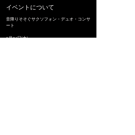
イベントについて
音降りそそぐサクソフォン・デュオ・コンサ
ート
5月24日(土)
15:30 開演（15:00開場）
音降りそそぐ武蔵ホール
埼玉県入間市下藤沢1-12-1 5階
Saxophone　佐藤絵梨花　菅野可南子
続きを読む >>
このイベントをシェア