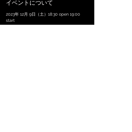
イベントについて
2023年 12月 9日（土）18:30 open 19:00 
start
＠シンフォニーサロン スタインウェイホー
ル　東京都江東区深川2-4-8 シンフォニービ
ル 201
サクソフォン 菅野可南子
ピアノ 安保美希
ゲスト フルート 香川恵理
一般 2500円　学生 2000円
続きを読む >>
このイベントをシェア
© 2019 by Kanako Kanno. Proudly created