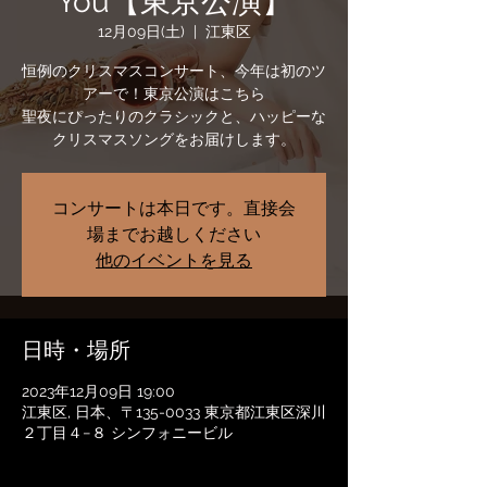
You【東京公演】
12月09日(土)
  |  
江東区
恒例のクリスマスコンサート、今年は初のツ
アーで！東京公演はこちら
聖夜にぴったりのクラシックと、ハッピーな
クリスマスソングをお届けします。
コンサートは本日です。直接会
場までお越しください
他のイベントを見る
日時・場所
2023年12月09日 19:00
江東区, 日本、〒135-0033 東京都江東区深川
２丁目４−８ シンフォニービル