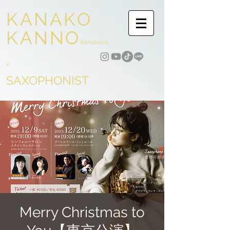
KANAKO
KANNO
kanakosa
x
SAXOPHONIST
Merry Christmas to