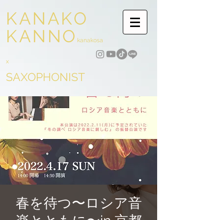
KANAKO
KANNO
kanakosa
x
SAXOPHONIST
春を待つ〜ロシア音