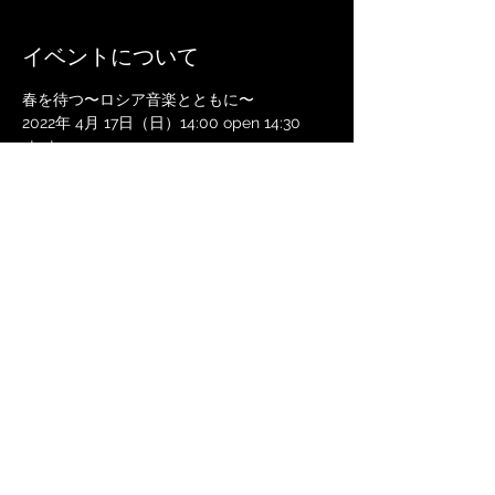
イベントについて
春を待つ〜ロシア音楽とともに〜
2022年 4月 17日（日）14:00 open 14:30 
start
＠平野の家　
京都府京都市北区北野東紅梅町
11
Saxophone 菅野可南子　Piano 安保美希
前売り 3000円　当日 3500円
本公演は2022年2月11日に予定されていた
「冬の調べ　ロシア音楽に親しむ」の代替公
演です。
続きを読む >>
このイベントをシェア