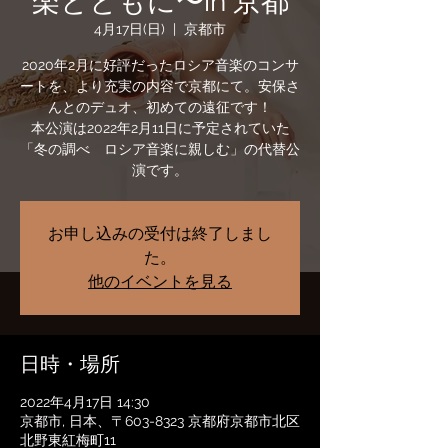
楽とともに〜in 京都
4月17日(日)
  |  
京都市
2020年2月に好評だったロシア音楽のコンサ
ートを、より充実の内容で京都にて。安保さ
んとのデュオ、初めての遠征です！
本公演は2022年2月11日に予定されていた
「冬の調べ ロシア音楽に親しむ」の代替公
演です。
お申し込みの受付は終了しまし
た。
他のイベントを見る
日時・場所
2022年4月17日 14:30
京都市, 日本、〒603-8323 京都府京都市北区
北野東紅梅町11